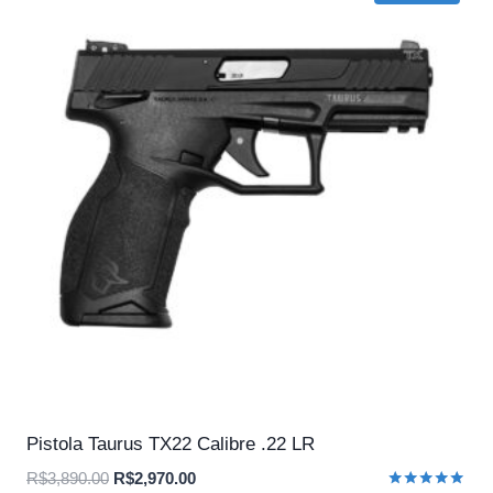
Pistola Taurus TX22 Calibre .22 LR
O
O
R$
3,890.00
R$
2,970.00