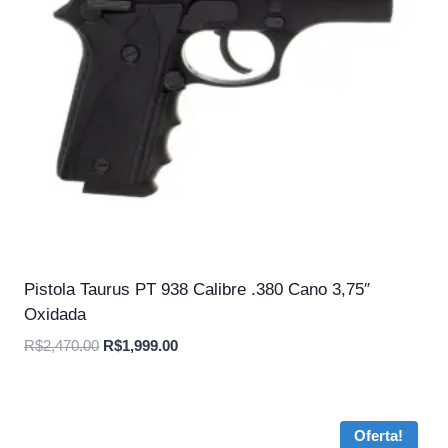
Pistola Taurus PT 938 Calibre .380 Cano 3,75″
Oxidada
O
O
R$
2,470.00
R$
1,999.00
preço
preço
original
atual
era:
é:
Oferta!
R$2,470.00.
R$1,999.00.