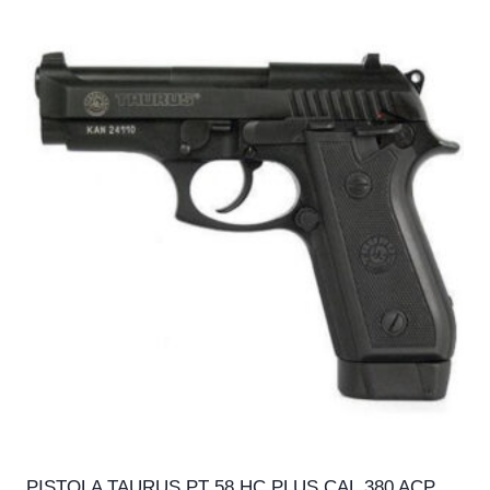
PISTOLA TAURUS PT 58 HC PLUS CAL.380 ACP,