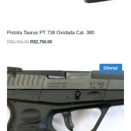
Pistola Taurus PT 738 Oxidada Cal. 380
O
O
R$
3,450.00
R$
2,750.00
preço
preço
original
atual
era:
é:
Oferta!
R$3,450.00.
R$2,750.00.