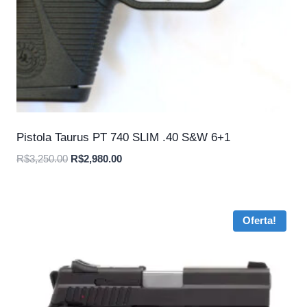
Pistola Taurus PT 740 SLIM .40 S&W 6+1
O
O
R$
3,250.00
R$
2,980.00
preço
preço
original
atual
era:
é:
Oferta!
R$3,250.00.
R$2,980.00.