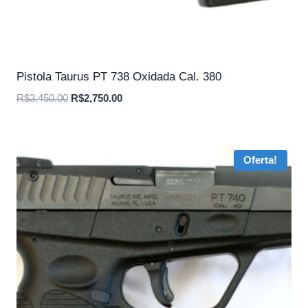
Pistola Taurus PT 738 Oxidada Cal. 380
O
O
R$
3,450.00
R$
2,750.00
preço
preço
original
atual
era:
é:
Oferta!
R$3,450.00.
R$2,750.00.