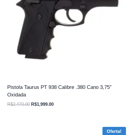
Pistola Taurus PT 938 Calibre .380 Cano 3,75″
Oxidada
O
O
R$
2,470.00
R$
1,999.00
preço
preço
original
atual
era:
é:
Oferta!
R$2,470.00.
R$1,999.00.