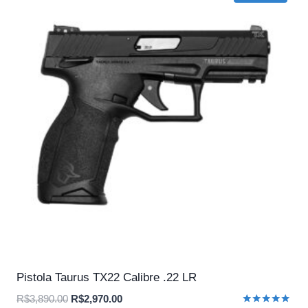
Pistola Taurus TX22 Calibre .22 LR
O
O
R$
3,890.00
R$
2,970.00