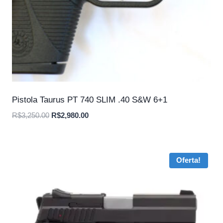
Pistola Taurus PT 740 SLIM .40 S&W 6+1
O
O
R$
3,250.00
R$
2,980.00
preço
preço
original
atual
era:
é:
Oferta!
R$3,250.00.
R$2,980.00.