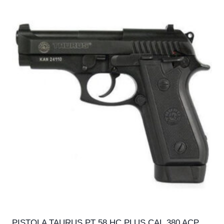
PISTOLA TAURUS PT 58 HC PLUS CAL.380 ACP,