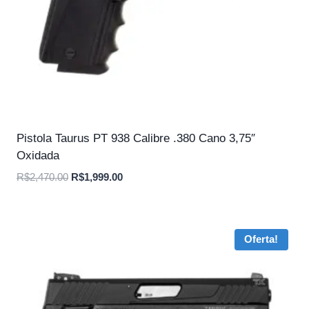
Pistola Taurus PT 938 Calibre .380 Cano 3,75″
Oxidada
O
O
R$
2,470.00
R$
1,999.00
preço
preço
original
atual
era:
é:
Oferta!
R$2,470.00.
R$1,999.00.