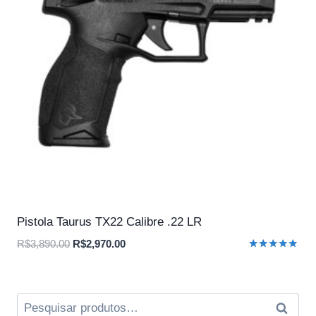
Pistola Taurus TX22 Calibre .22 LR
O
O
R$
3,890.00
R$
2,970.00
Avaliação
preço
preço
5.00
original
atual
de 5
era:
é:
Pesquisar
Pesqui
R$3,890.00.
R$2,970.00.