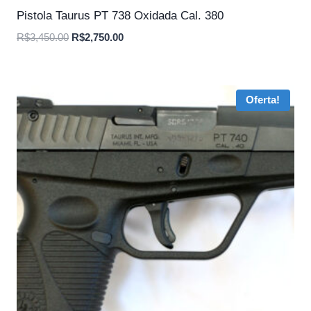
Pistola Taurus PT 738 Oxidada Cal. 380
O
O
R$
3,450.00
R$
2,750.00
preço
preço
original
atual
era:
é:
Oferta!
R$3,450.00.
R$2,750.00.