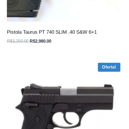
Pistola Taurus PT 740 SLIM .40 S&W 6+1
O
O
R$
3,250.00
R$
2,980.00
preço
preço
original
atual
era:
é:
Oferta!
R$3,250.00.
R$2,980.00.