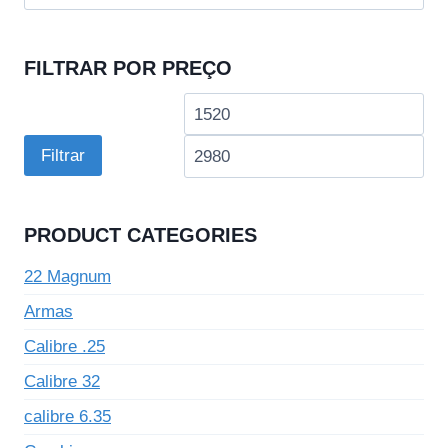
por:
FILTRAR POR PREÇO
Preço
Pre
mínimo
má
Filtrar
PRODUCT CATEGORIES
22 Magnum
Armas
Calibre .25
Calibre 32
calibre 6.35