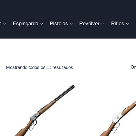
s
Espingarda
Pistolas
Revólver
Rifles
Mostrando todos os 11 resultados
r
o
mo