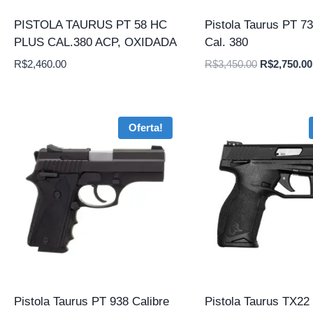
PISTOLA TAURUS PT 58 HC
Pistola Taurus PT 7
PLUS CAL.380 ACP, OXIDADA
Cal. 380
O
R$
2,460.00
R$
3,450.00
R$
2,750.00
preço
original
era:
Oferta!
R$3,450.00
Pistola Taurus PT 938 Calibre
Pistola Taurus TX22 