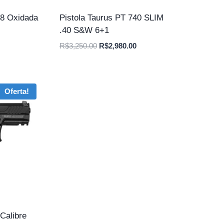
38 Oxidada
Pistola Taurus PT 740 SLIM
.40 S&W 6+1
O
O
O
R$
3,250.00
R$
2,980.00
preço
preço
preço
atual
original
atual
é:
era:
é:
Oferta!
.
R$2,750.00.
R$3,250.00.
R$2,980.00.
Calibre