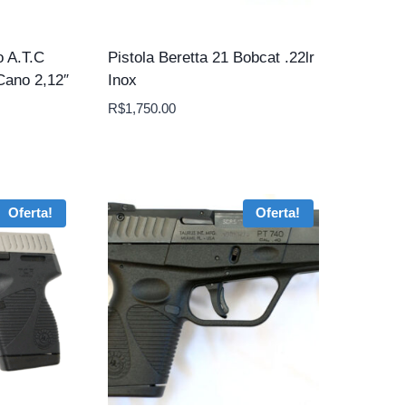
o A.T.C
Pistola Beretta 21 Bobcat .22lr
Cano 2,12″
Inox
R$
1,750.00
Oferta!
Oferta!