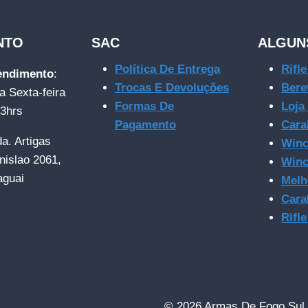
NTO
SAC
ALGUN
Política De Entrega
Rifl
tendimento
:
Trocas E Devoluções
Bere
a Sexta-feira
Formas De
Loja
23hrs
Pagamento
Cara
da. Artigas
Winc
nislao 2061,
Winc
aguai
Melh
Cara
Rifl
© 2026 Armas De Fogo Sul