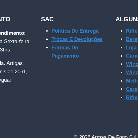
NTO
SAC
ALGUN
Política De Entrega
Rifl
tendimento
:
Trocas E Devoluções
Bere
a Sexta-feira
Formas De
Loja
23hrs
Pagamento
Cara
da. Artigas
Winc
nislao 2061,
Winc
aguai
Melh
Cara
Rifl
© 2026 Armas De Fogo Sul