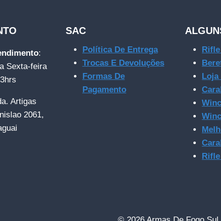
NTO
SAC
ALGUN
Política De Entrega
Rifl
tendimento
:
Trocas E Devoluções
Bere
a Sexta-feira
Formas De
Loja
23hrs
Pagamento
Cara
da. Artigas
Winc
nislao 2061,
Winc
aguai
Melh
Cara
Rifl
© 2026 Armas De Fogo Sul