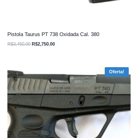
Pistola Taurus PT 738 Oxidada Cal. 380
O
O
R$
3,450.00
R$
2,750.00
preço
preço
original
atual
era:
é:
Oferta!
R$3,450.00.
R$2,750.00.