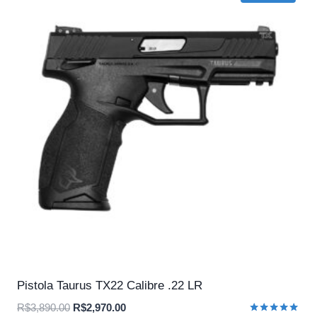
Pistola Taurus TX22 Calibre .22 LR
O
O
R$
3,890.00
R$
2,970.00