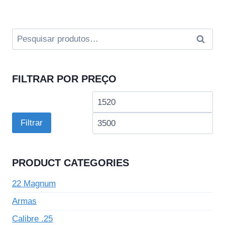
Avaliação
preço
preço
5.00
original
atual
de 5
era:
é:
Pesquisar
Pesqui
R$3,890.00.
R$2,970.00.
por:
FILTRAR POR PREÇO
Preço
Pre
mínimo
má
Filtrar
PRODUCT CATEGORIES
22 Magnum
Armas
Calibre .25