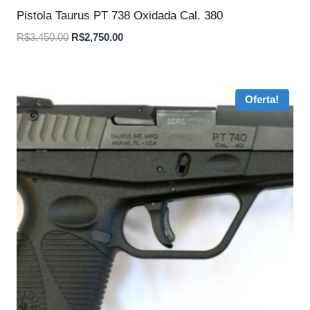
Pistola Taurus PT 738 Oxidada Cal. 380
O
O
R$
3,450.00
R$
2,750.00
preço
preço
original
atual
era:
é:
Oferta!
R$3,450.00.
R$2,750.00.