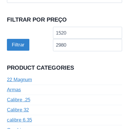
por:
FILTRAR POR PREÇO
Preço
Pre
mínimo
má
Filtrar
PRODUCT CATEGORIES
22 Magnum
Armas
Calibre .25
Calibre 32
calibre 6.35