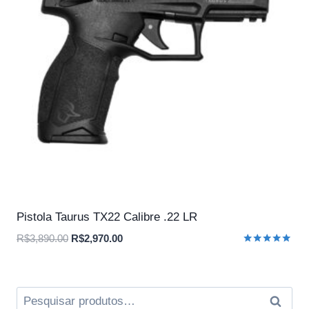
Pistola Taurus TX22 Calibre .22 LR
O
O
R$
3,890.00
R$
2,970.00
Avaliação
preço
preço
5.00
original
atual
de 5
era:
é:
Pesquisar
Pesqui
R$3,890.00.
R$2,970.00.