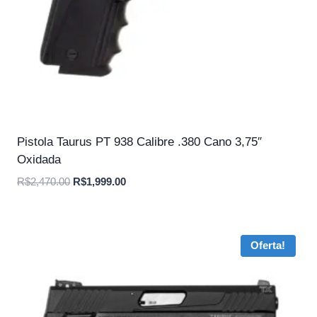
Pistola Taurus PT 938 Calibre .380 Cano 3,75″
Oxidada
O
O
R$
2,470.00
R$
1,999.00
preço
preço
original
atual
era:
é:
Oferta!
R$2,470.00.
R$1,999.00.