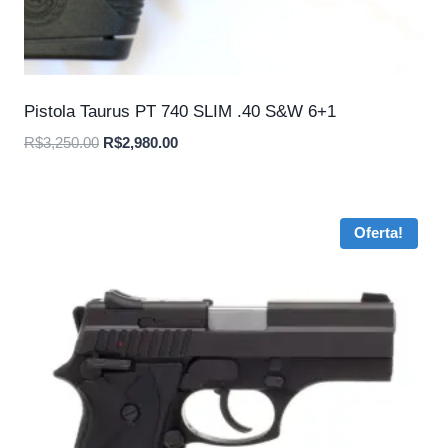
Pistola Taurus PT 740 SLIM .40 S&W 6+1
O
O
R$
3,250.00
R$
2,980.00
preço
preço
original
atual
era:
é:
Oferta!
R$3,250.00.
R$2,980.00.