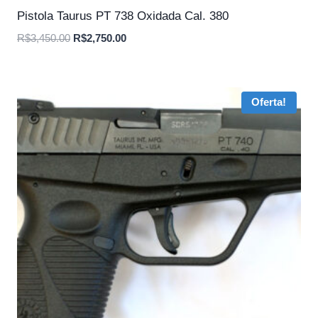
Pistola Taurus PT 738 Oxidada Cal. 380
O
O
R$
3,450.00
R$
2,750.00
preço
preço
original
atual
era:
é:
Oferta!
R$3,450.00.
R$2,750.00.