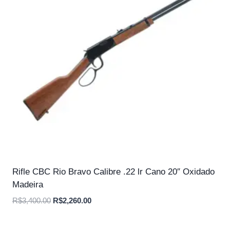
Rifle CBC Rio Bravo Calibre .22 lr Cano 20″ Oxidado
Madeira
O
O
R$
3,400.00
R$
2,260.00
preço
preço
original
atual