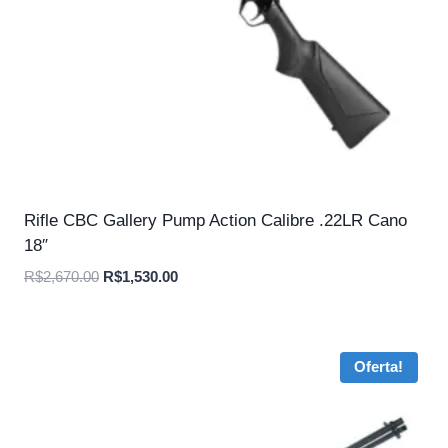
Rifle CBC Gallery Pump Action Calibre .22LR Cano
18″
O
O
R$
2,670.00
R$
1,530.00
preço
preço
original
atual
era:
é:
Oferta!
R$2,670.00.
R$1,530.00.