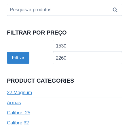
era:
é:
Pesquisar
Pesqui
R$3,400.00.
R$2,260.00.
por:
FILTRAR POR PREÇO
Preço
Pre
mínimo
má
Filtrar
PRODUCT CATEGORIES
22 Magnum
Armas
Calibre .25
Calibre 32