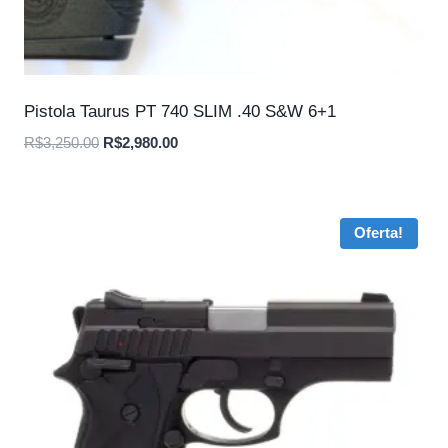
Pistola Taurus PT 740 SLIM .40 S&W 6+1
O
O
R$
3,250.00
R$
2,980.00
preço
preço
original
atual
era:
é:
Oferta!
R$3,250.00.
R$2,980.00.