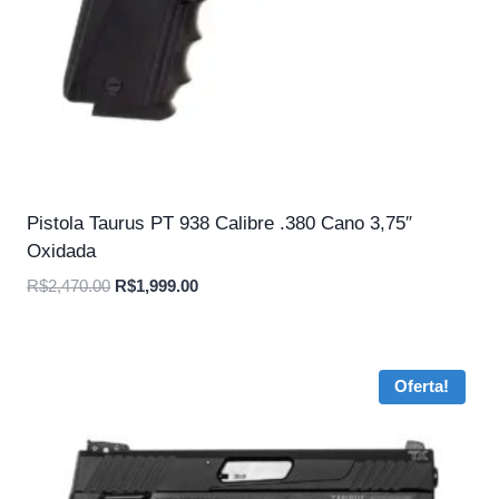
Pistola Taurus PT 938 Calibre .380 Cano 3,75″
Oxidada
O
O
R$
2,470.00
R$
1,999.00
preço
preço
original
atual
era:
é:
Oferta!
R$2,470.00.
R$1,999.00.