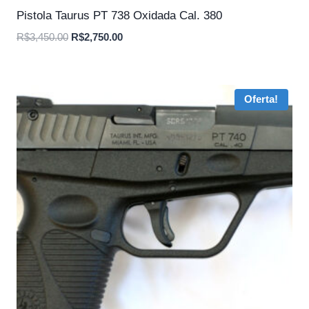
Pistola Taurus PT 738 Oxidada Cal. 380
O
O
R$
3,450.00
R$
2,750.00
preço
preço
original
atual
era:
é:
Oferta!
R$3,450.00.
R$2,750.00.