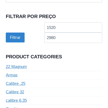
por:
FILTRAR POR PREÇO
Preço
Pre
mínimo
má
Filtrar
PRODUCT CATEGORIES
22 Magnum
Armas
Calibre .25
Calibre 32
calibre 6.35