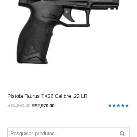
Pistola Taurus TX22 Calibre .22 LR
O
O
R$
3,890.00
R$
2,970.00
Avaliação
preço
preço
5.00
original
atual
de 5
era:
é:
Pesquisar
Pesqui
R$3,890.00.
R$2,970.00.