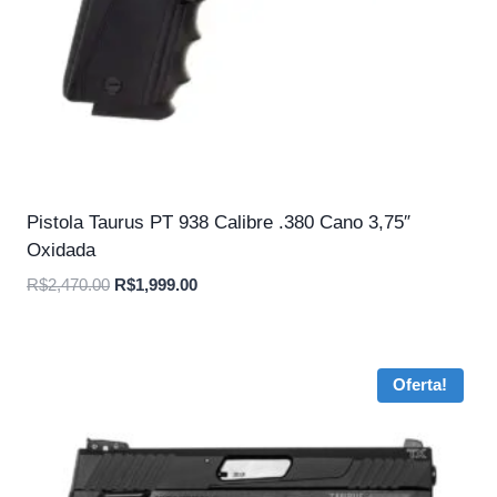
Pistola Taurus PT 938 Calibre .380 Cano 3,75″
Oxidada
O
O
R$
2,470.00
R$
1,999.00
preço
preço
original
atual
era:
é:
Oferta!
R$2,470.00.
R$1,999.00.