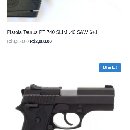
Pistola Taurus PT 740 SLIM .40 S&W 6+1
O
O
R$
3,250.00
R$
2,980.00
preço
preço
original
atual
era:
é:
Oferta!
R$3,250.00.
R$2,980.00.