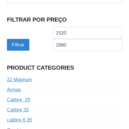
por:
FILTRAR POR PREÇO
Preço
Pre
mínimo
má
Filtrar
PRODUCT CATEGORIES
22 Magnum
Armas
Calibre .25
Calibre 32
calibre 6.35