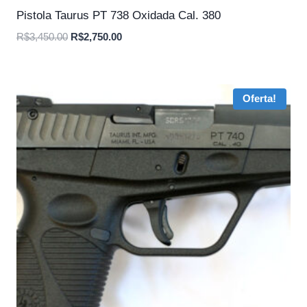
Pistola Taurus PT 738 Oxidada Cal. 380
O
O
R$
3,450.00
R$
2,750.00
preço
preço
original
atual
era:
é:
Oferta!
R$3,450.00.
R$2,750.00.