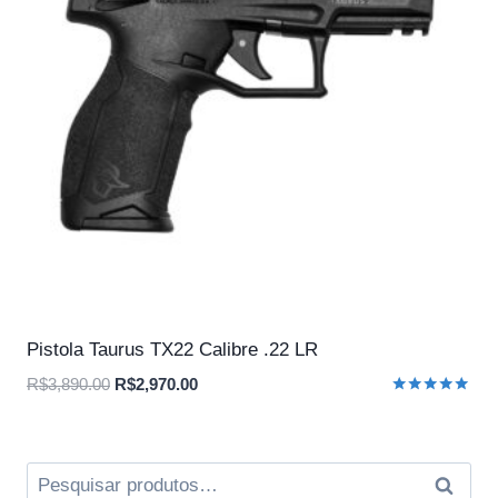
Pistola Taurus TX22 Calibre .22 LR
O
O
R$
3,890.00
R$
2,970.00
Avaliação
preço
preço
5.00
original
atual
de 5
era:
é:
Pesquisar
Pesqui
R$3,890.00.
R$2,970.00.