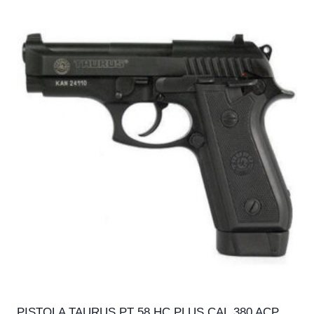
PISTOLA TAURUS PT 58 HC PLUS CAL.380 ACP,