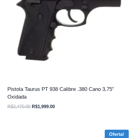
Pistola Taurus PT 938 Calibre .380 Cano 3,75″
Oxidada
O
O
R$
2,470.00
R$
1,999.00
preço
preço
original
atual
era:
é:
Oferta!
R$2,470.00.
R$1,999.00.