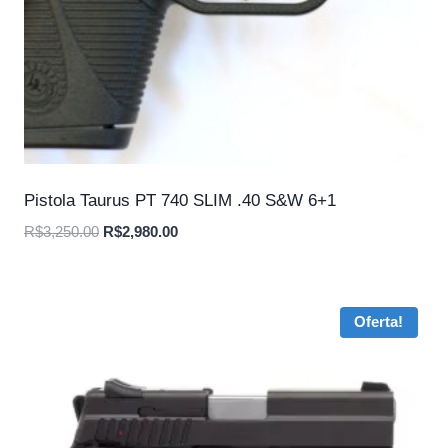
Pistola Taurus PT 740 SLIM .40 S&W 6+1
O
O
R$
3,250.00
R$
2,980.00
preço
preço
original
atual
era:
é:
Oferta!
R$3,250.00.
R$2,980.00.