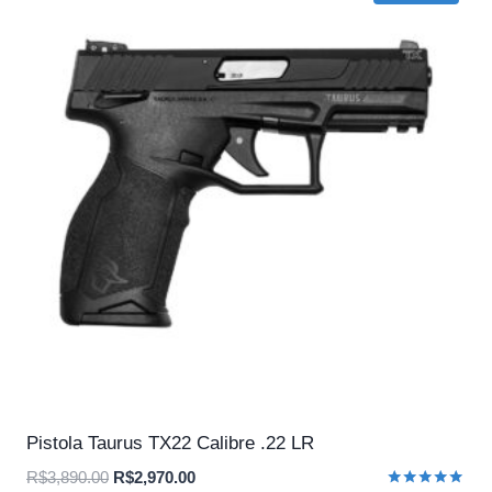
Pistola Taurus TX22 Calibre .22 LR
O
O
R$
3,890.00
R$
2,970.00