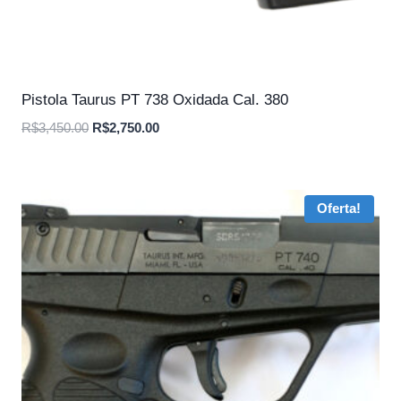
Pistola Taurus PT 738 Oxidada Cal. 380
O
O
R$
3,450.00
R$
2,750.00
preço
preço
original
atual
era:
é:
Oferta!
R$3,450.00.
R$2,750.00.