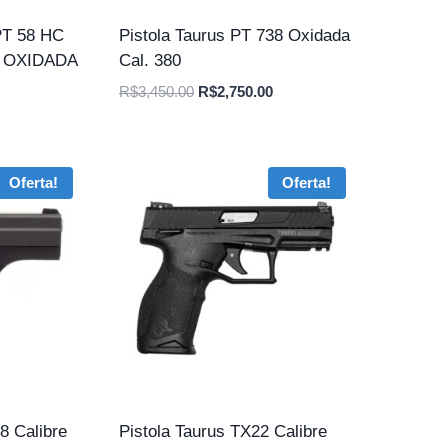
T 58 HC
Pistola Taurus PT 738 Oxidada
, OXIDADA
Cal. 380
O
O
R$
3,450.00
R$
2,750.00
preço
preço
original
atual
era:
é:
Oferta!
Oferta!
R$3,450.00.
R$2,750.00.
8 Calibre
Pistola Taurus TX22 Calibre