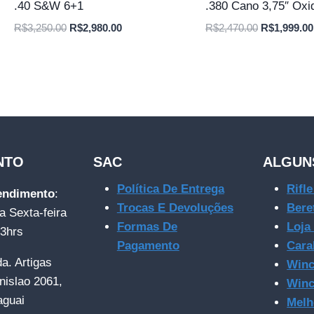
.40 S&W 6+1
.380 Cano 3,75″ Oxi
O
O
O
R$
3,250.00
R$
2,980.00
R$
2,470.00
R$
1,999.00
preço
preço
preço
original
atual
original
era:
é:
era:
R$3,250.00.
R$2,980.00.
R$2,470.00
NTO
SAC
ALGUN
Política De Entrega
Rifl
tendimento
:
Trocas E Devoluções
Bere
a Sexta-feira
Formas De
Loja
23hrs
Pagamento
Cara
da. Artigas
Winc
nislao 2061,
Winc
aguai
Melh