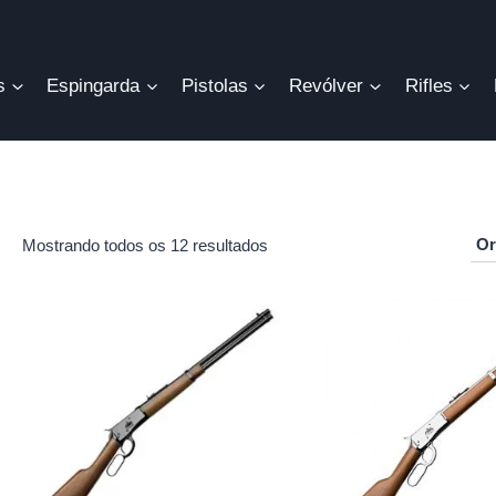
s
Espingarda
Pistolas
Revólver
Rifles
Mostrando todos os 12 resultados
r
o
mo