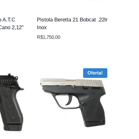
o A.T.C
Pistola Beretta 21 Bobcat .22lr
Cano 2,12″
Inox
R$
1,750.00
Oferta!