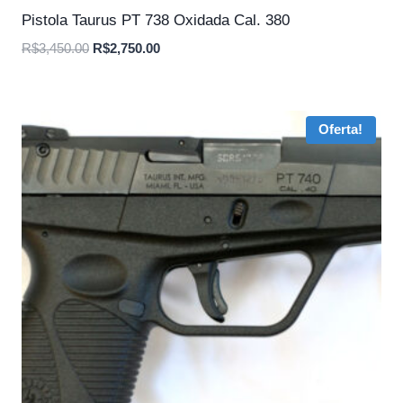
Pistola Taurus PT 738 Oxidada Cal. 380
O
O
R$
3,450.00
R$
2,750.00
preço
preço
original
atual
era:
é:
Oferta!
R$3,450.00.
R$2,750.00.