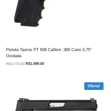
Pistola Taurus PT 938 Calibre .380 Cano 3,75″
Oxidada
O
O
R$
2,470.00
R$
1,999.00
preço
preço
original
atual
era:
é:
Oferta!
R$2,470.00.
R$1,999.00.