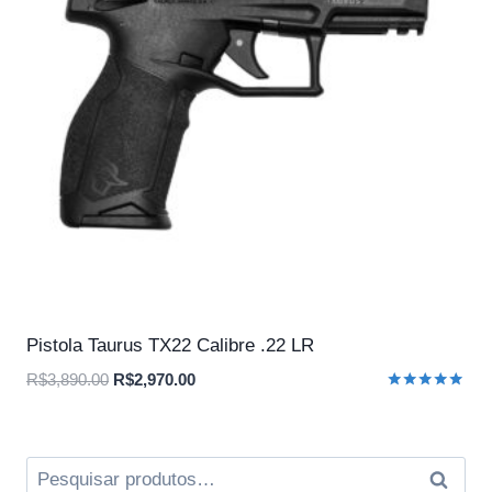
Pistola Taurus TX22 Calibre .22 LR
O
O
R$
3,890.00
R$
2,970.00
Avaliação
preço
preço
5.00
original
atual
de 5
era:
é:
Pesquisar
Pesqui
R$3,890.00.
R$2,970.00.