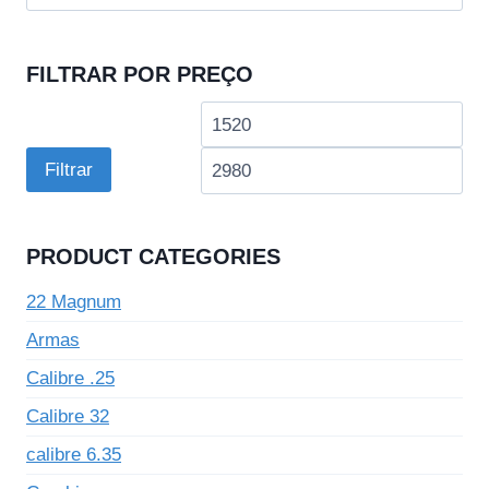
por:
FILTRAR POR PREÇO
Preço
Pre
mínimo
má
Filtrar
PRODUCT CATEGORIES
22 Magnum
Armas
Calibre .25
Calibre 32
calibre 6.35