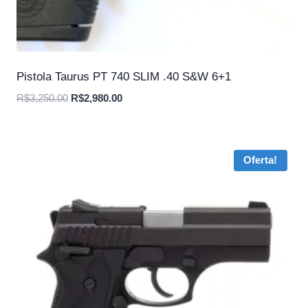
Pistola Taurus PT 740 SLIM .40 S&W 6+1
O
O
R$
3,250.00
R$
2,980.00
preço
preço
original
atual
era:
é:
Oferta!
R$3,250.00.
R$2,980.00.