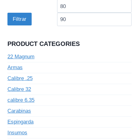
Preço
Pre
mínimo
má
Filtrar
PRODUCT CATEGORIES
22 Magnum
Armas
Calibre .25
Calibre 32
calibre 6.35
Carabinas
Espingarda
Insumos