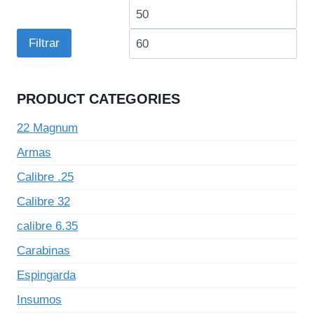
Preço
Pre
mínimo
má
Filtrar
PRODUCT CATEGORIES
22 Magnum
Armas
Calibre .25
Calibre 32
calibre 6.35
Carabinas
Espingarda
Insumos