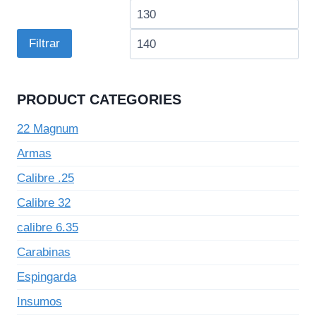
Preço
Pre
mínimo
má
Filtrar
PRODUCT CATEGORIES
22 Magnum
Armas
Calibre .25
Calibre 32
calibre 6.35
Carabinas
Espingarda
Insumos