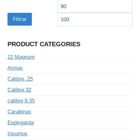
Preço
Pre
mínimo
má
Filtrar
PRODUCT CATEGORIES
22 Magnum
Armas
Calibre .25
Calibre 32
calibre 6.35
Carabinas
Espingarda
Insumos