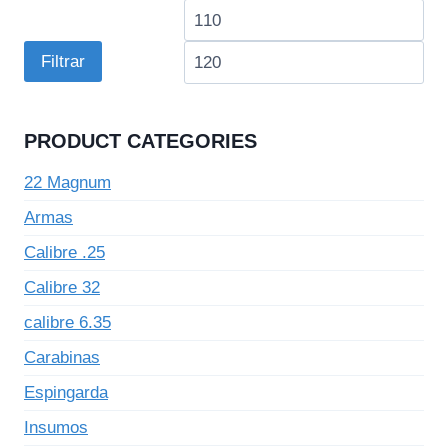
Preço
Pre
mínimo
má
Filtrar
PRODUCT CATEGORIES
22 Magnum
Armas
Calibre .25
Calibre 32
calibre 6.35
Carabinas
Espingarda
Insumos