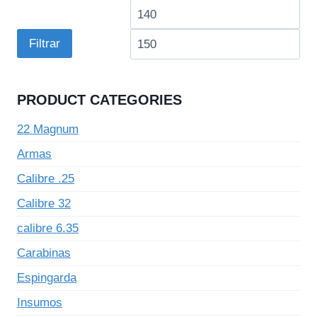
Preço
Pre
mínimo
má
Filtrar
PRODUCT CATEGORIES
22 Magnum
Armas
Calibre .25
Calibre 32
calibre 6.35
Carabinas
Espingarda
Insumos