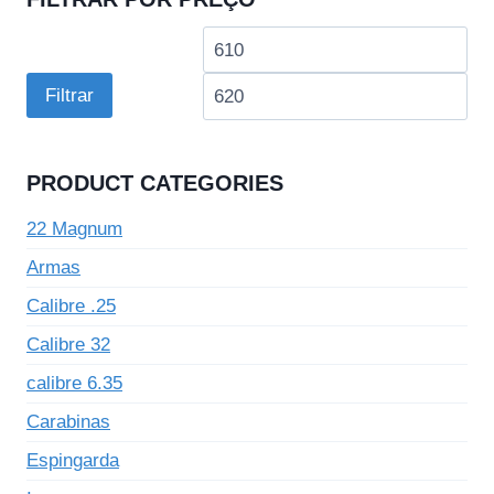
Preço
Pre
mínimo
má
Filtrar
PRODUCT CATEGORIES
22 Magnum
Armas
Calibre .25
Calibre 32
calibre 6.35
Carabinas
Espingarda