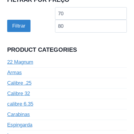
Preço
Pre
mínimo
má
Filtrar
PRODUCT CATEGORIES
22 Magnum
Armas
Calibre .25
Calibre 32
calibre 6.35
Carabinas
Espingarda