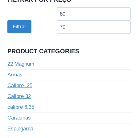
Preço
Pre
mínimo
má
Filtrar
PRODUCT CATEGORIES
22 Magnum
Armas
Calibre .25
Calibre 32
calibre 6.35
Carabinas
Espingarda