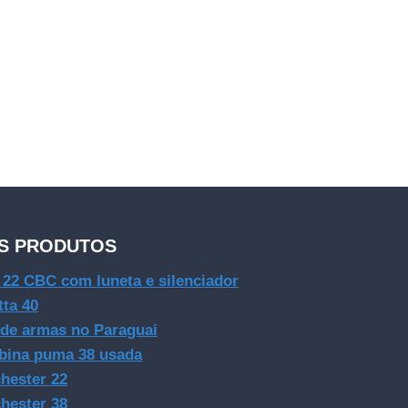
S PRODUTOS
e 22 CBC com luneta e silenciador
tta 40
 de armas no Paraguai
bina puma 38 usada
hester 22
hester 38