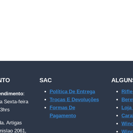
NTO
SAC
ALGUN
Política De Entrega
Rifl
tendimento
:
Trocas E Devoluções
Bere
a Sexta-feira
Formas De
Loja
23hrs
Pagamento
Cara
da. Artigas
Winc
nislao 2061,
Winc