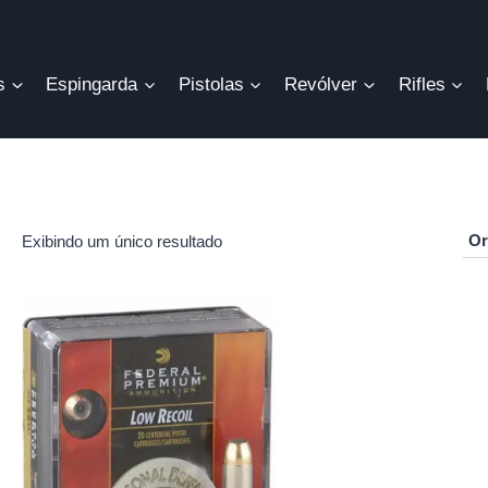
s
Espingarda
Pistolas
Revólver
Rifles
Exibindo um único resultado
r
o
mo