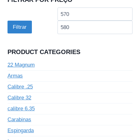
Preço
Pre
mínimo
má
Filtrar
PRODUCT CATEGORIES
22 Magnum
Armas
Calibre .25
Calibre 32
calibre 6.35
Carabinas
Espingarda