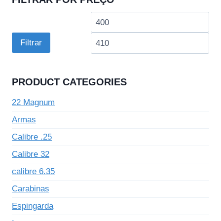
Preço
Pre
mínimo
má
Filtrar
PRODUCT CATEGORIES
22 Magnum
Armas
Calibre .25
Calibre 32
calibre 6.35
Carabinas
Espingarda