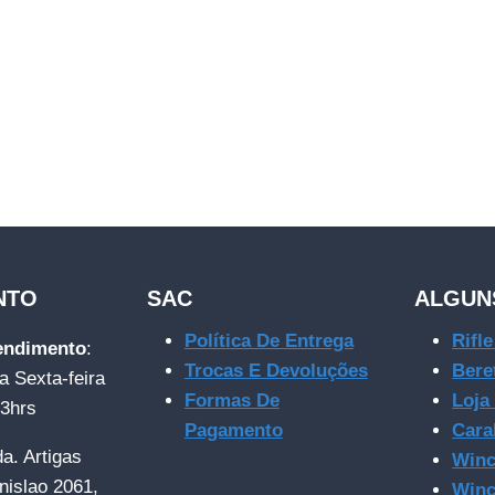
NTO
SAC
ALGUN
Política De Entrega
Rifl
tendimento
:
Trocas E Devoluções
Bere
a Sexta-feira
Formas De
Loja
23hrs
Pagamento
Cara
da. Artigas
Winc
nislao 2061,
Winc