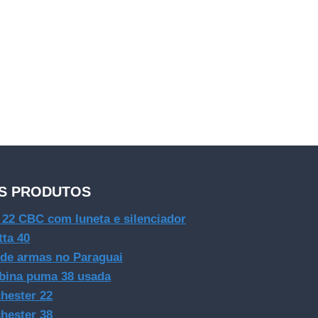
S PRODUTOS
e 22 CBC com luneta e silenciador
tta 40
 de armas no Paraguai
bina puma 38 usada
hester 22
hester 38