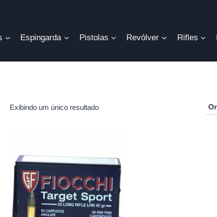
s
Espingarda
Pistolas
Revólver
Rifles
Exibindo um único resultado
r
o
mo