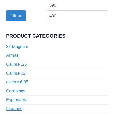
Preço
Pre
mínimo
má
Filtrar
PRODUCT CATEGORIES
22 Magnum
Armas
Calibre .25
Calibre 32
calibre 6.35
Carabinas
Espingarda
Insumos