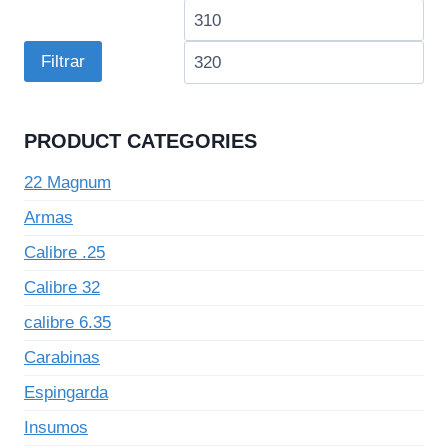
Preço
Pre
mínimo
má
Filtrar
PRODUCT CATEGORIES
22 Magnum
Armas
Calibre .25
Calibre 32
calibre 6.35
Carabinas
Espingarda
Insumos