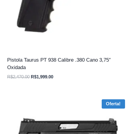
Pistola Taurus PT 938 Calibre .380 Cano 3,75″
Oxidada
O
O
R$
2,470.00
R$
1,999.00
preço
preço
original
atual
era:
é:
Oferta!
R$2,470.00.
R$1,999.00.