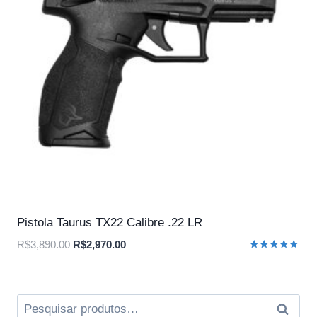
Pistola Taurus TX22 Calibre .22 LR
O
O
R$
3,890.00
R$
2,970.00
Avaliação
preço
preço
5.00
original
atual
de 5
era:
é:
Pesquisar
Pesqui
R$3,890.00.
R$2,970.00.