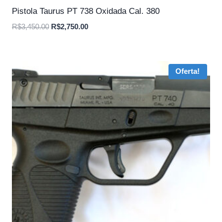
Pistola Taurus PT 738 Oxidada Cal. 380
O
O
R$
3,450.00
R$
2,750.00
preço
preço
original
atual
era:
é:
Oferta!
R$3,450.00.
R$2,750.00.