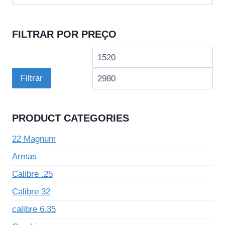
por:
FILTRAR POR PREÇO
Preço
Pre
mínimo
má
Filtrar
PRODUCT CATEGORIES
22 Magnum
Armas
Calibre .25
Calibre 32
calibre 6.35