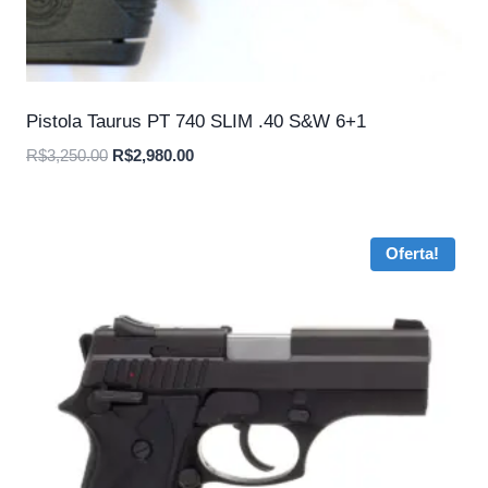
Pistola Taurus PT 740 SLIM .40 S&W 6+1
O
O
R$
3,250.00
R$
2,980.00
preço
preço
original
atual
era:
é:
Oferta!
R$3,250.00.
R$2,980.00.