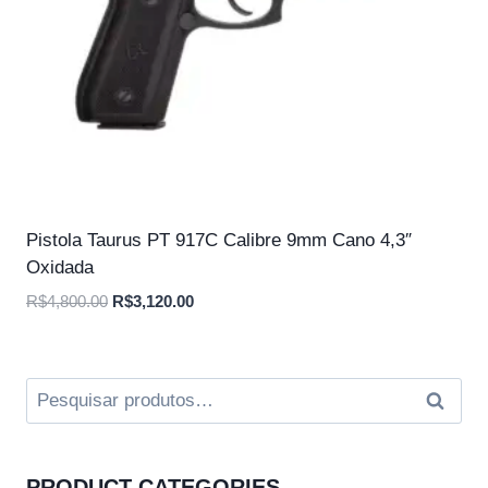
Pistola Taurus PT 917C Calibre 9mm Cano 4,3″
Oxidada
O
O
R$
4,800.00
R$
3,120.00
preço
preço
original
atual
era:
é:
Pesquisar
Pesqui
R$4,800.00.
R$3,120.00.
por:
PRODUCT CATEGORIES