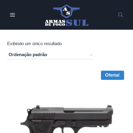
Pular
para
o
Conteúdo
Exibindo um único resultado
Oferta!