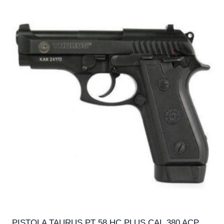
PISTOLA TAURUS PT 58 HC PLUS CAL.380 ACP,