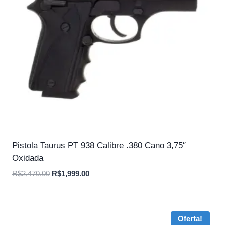
Pistola Taurus PT 938 Calibre .380 Cano 3,75″
Oxidada
O
O
R$
2,470.00
R$
1,999.00
preço
preço
original
atual
era:
é:
Oferta!
R$2,470.00.
R$1,999.00.