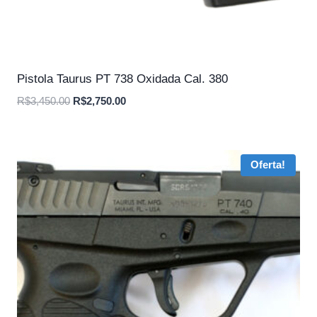
Pistola Taurus PT 738 Oxidada Cal. 380
O
O
R$
3,450.00
R$
2,750.00
preço
preço
original
atual
era:
é:
Oferta!
R$3,450.00.
R$2,750.00.