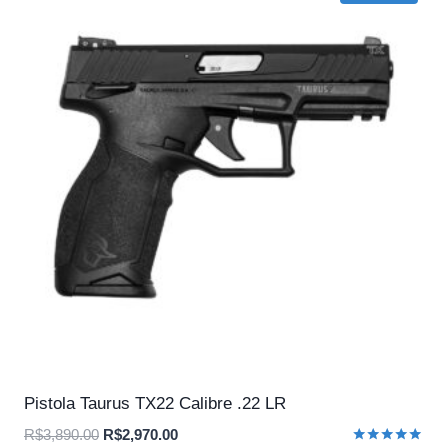
Pistola Taurus TX22 Calibre .22 LR
O
O
R$
3,890.00
R$
2,970.00