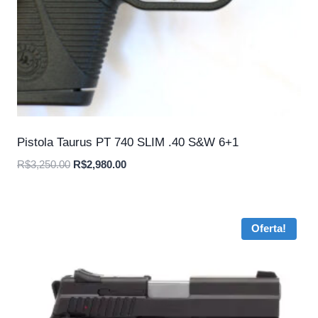
Pistola Taurus PT 740 SLIM .40 S&W 6+1
O
O
R$
3,250.00
R$
2,980.00
preço
preço
original
atual
era:
é:
Oferta!
R$3,250.00.
R$2,980.00.