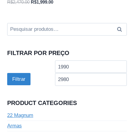
O
O
R$
2,470.00
R$
1,999.00
preço
preço
original
atual
era:
é:
Pesquisar
Pesqui
R$2,470.00.
R$1,999.00.
por:
FILTRAR POR PREÇO
Preço
Pre
mínimo
má
Filtrar
PRODUCT CATEGORIES
22 Magnum
Armas