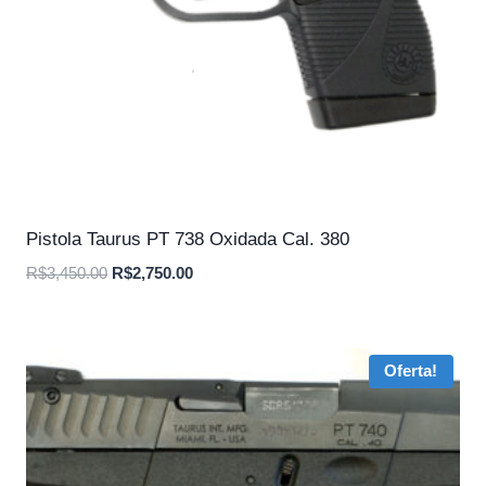
Pistola Taurus PT 738 Oxidada Cal. 380
O
O
R$
3,450.00
R$
2,750.00
preço
preço
original
atual
era:
é:
Oferta!
R$3,450.00.
R$2,750.00.