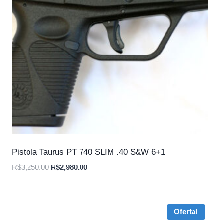
Pistola Taurus PT 740 SLIM .40 S&W 6+1
O
O
R$
3,250.00
R$
2,980.00
preço
preço
original
atual
era:
é:
Oferta!
R$3,250.00.
R$2,980.00.