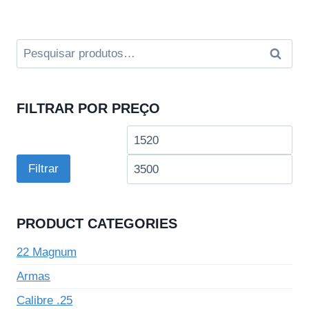
Avaliação
preço
preço
5.00
original
atual
de 5
era:
é:
Pesquisar
Pesqui
R$3,890.00.
R$2,970.00.
por:
FILTRAR POR PREÇO
Preço
Pre
mínimo
má
Filtrar
PRODUCT CATEGORIES
22 Magnum
Armas
Calibre .25