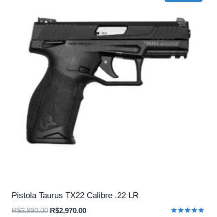
Pistola Taurus TX22 Calibre .22 LR
O
O
R$
3,890.00
R$
2,970.00