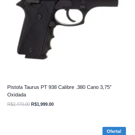
Pistola Taurus PT 938 Calibre .380 Cano 3,75″
Oxidada
O
O
R$
2,470.00
R$
1,999.00
preço
preço
original
atual
era:
é:
Oferta!
R$2,470.00.
R$1,999.00.