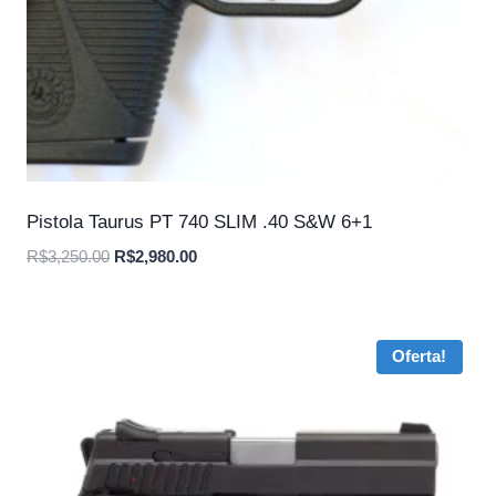
Pistola Taurus PT 740 SLIM .40 S&W 6+1
O
O
R$
3,250.00
R$
2,980.00
preço
preço
original
atual
era:
é:
Oferta!
R$3,250.00.
R$2,980.00.