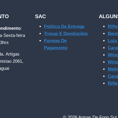
NTO
SAC
ALGUN
Política De Entrega
Rifl
tendimento
:
Trocas E Devoluções
Bere
a Sexta-feira
Formas De
Loja
23hrs
Pagamento
Cara
da. Artigas
Winc
nislao 2061,
Winc
aguai
Melh
Cara
Rifl
© 2026 Armas De Fogo Sul