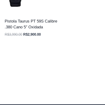
Pistola Taurus PT 59S Calibre
.380 Cano 5″ Oxidada
O
O
R$
3,990.00
R$
2,900.00
preço
preço
original
atual
era:
é:
R$3,990.00.
R$2,900.00.