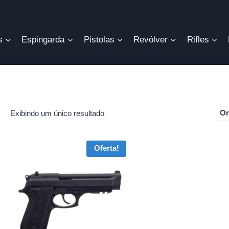
s
Espingarda
Pistolas
Revólver
Rifles
Exibindo um único resultado
r
Oferta!