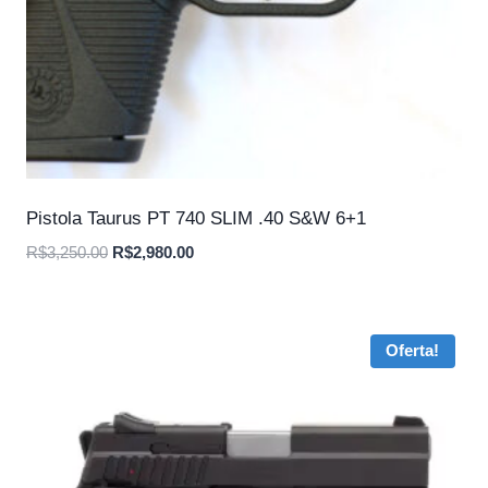
Pistola Taurus PT 740 SLIM .40 S&W 6+1
O
O
R$
3,250.00
R$
2,980.00
preço
preço
original
atual
era:
é:
Oferta!
R$3,250.00.
R$2,980.00.