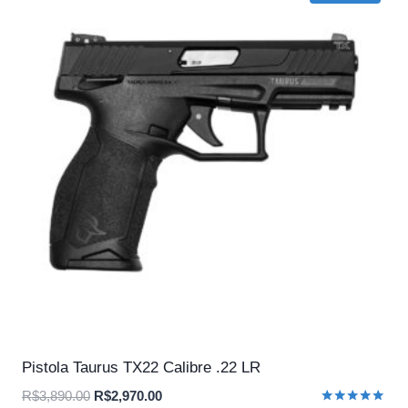
Pistola Taurus TX22 Calibre .22 LR
O
O
R$
3,890.00
R$
2,970.00