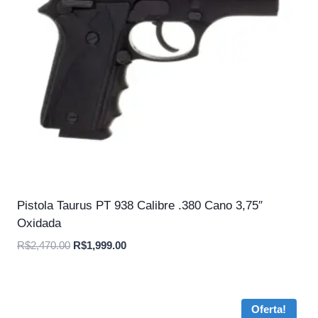
Pistola Taurus PT 938 Calibre .380 Cano 3,75″
Oxidada
O
O
R$
2,470.00
R$
1,999.00
preço
preço
original
atual
era:
é:
Oferta!
R$2,470.00.
R$1,999.00.