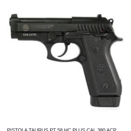
PISTOLA TAURUS PT 58 HC PLUS CAL.380 ACP,