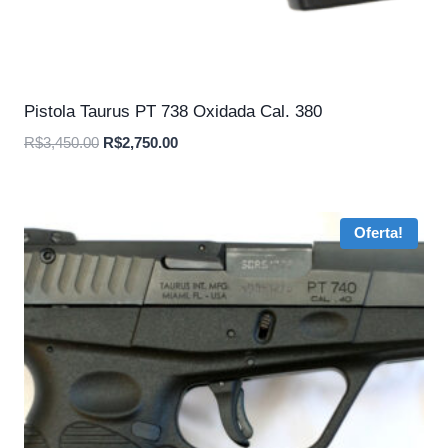
Pistola Taurus PT 738 Oxidada Cal. 380
O
O
R$
3,450.00
R$
2,750.00
preço
preço
original
atual
era:
é:
Oferta!
R$3,450.00.
R$2,750.00.