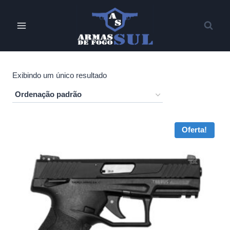
Pular
para
o
Conteúdo
Exibindo um único resultado
Oferta!