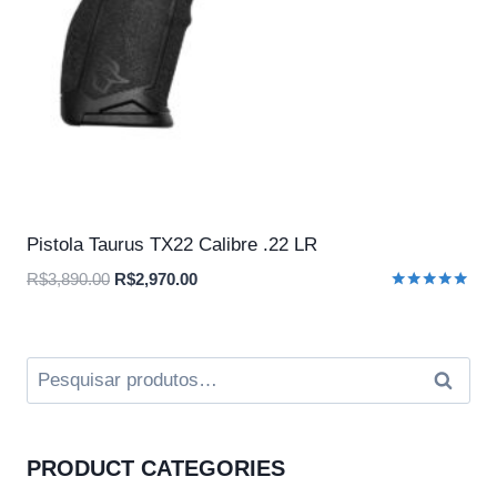
Pistola Taurus TX22 Calibre .22 LR
O
O
R$
3,890.00
R$
2,970.00
Avaliação
preço
preço
5.00
original
atual
de 5
era:
é:
Pesquisar
Pesqui
R$3,890.00.
R$2,970.00.
por:
PRODUCT CATEGORIES