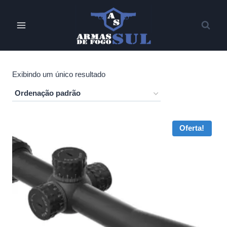
Pular
para
o
Conteúdo
Exibindo um único resultado
Oferta!