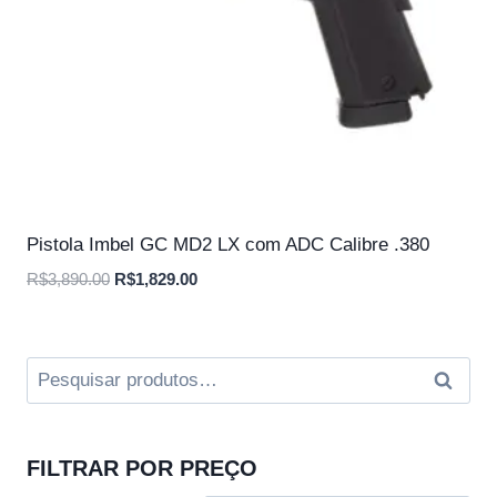
Pistola Imbel GC MD2 LX com ADC Calibre .380
O
O
R$
3,890.00
R$
1,829.00
preço
preço
original
atual
era:
é:
Pesquisar
Pesqui
R$3,890.00.
R$1,829.00.
por:
FILTRAR POR PREÇO