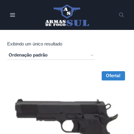
Pular
para
o
Conteúdo
Exibindo um único resultado
Oferta!