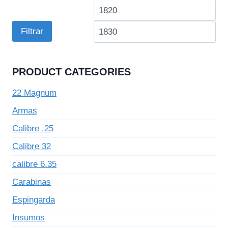
Preço
Pre
mínimo
má
Filtrar
PRODUCT CATEGORIES
22 Magnum
Armas
Calibre .25
Calibre 32
calibre 6.35
Carabinas
Espingarda
Insumos