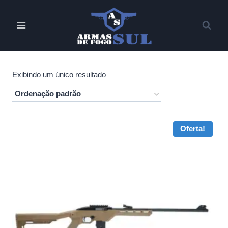
Pular
para
o
Conteúdo
Exibindo um único resultado
Oferta!