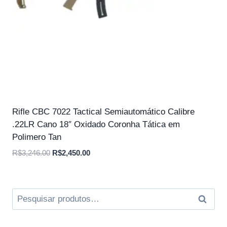
Rifle CBC 7022 Tactical Semiautomático Calibre
.22LR Cano 18″ Oxidado Coronha Tática em
Polimero Tan
O
O
R$
3,246.00
R$
2,450.00
preço
preço
original
atual
era:
é:
Pesquisar
Pesqui
R$3,246.00.
R$2,450.00.
por: