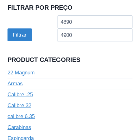
FILTRAR POR PREÇO
Preço
Pre
mínimo
má
Filtrar
PRODUCT CATEGORIES
22 Magnum
Armas
Calibre .25
Calibre 32
calibre 6.35
Carabinas
Espingarda