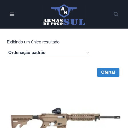
Pular
para
o
Conteúdo
Exibindo um único resultado
Oferta!