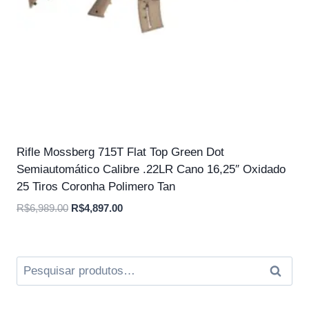
Rifle Mossberg 715T Flat Top Green Dot
Semiautomático Calibre .22LR Cano 16,25″ Oxidado
25 Tiros Coronha Polimero Tan
O
O
R$
6,989.00
R$
4,897.00
preço
preço
original
atual
era:
é:
Pesquisar
Pesqui
R$6,989.00.
R$4,897.00.
por: