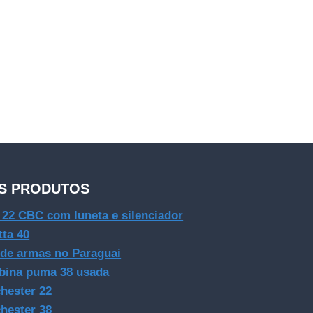
S PRODUTOS
e 22 CBC com luneta e silenciador
tta 40
 de armas no Paraguai
bina puma 38 usada
hester 22
hester 38