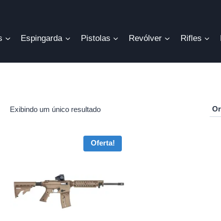
s
Espingarda
Pistolas
Revólver
Rifles
Exibindo um único resultado
r
Oferta!
o
mo