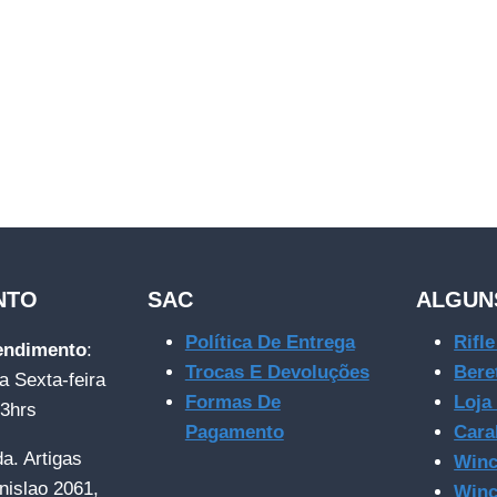
NTO
SAC
ALGUN
Política De Entrega
Rifl
tendimento
:
Trocas E Devoluções
Bere
a Sexta-feira
Formas De
Loja
23hrs
Pagamento
Cara
da. Artigas
Winc
nislao 2061,
Winc