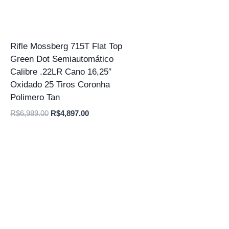
Rifle Mossberg 715T Flat Top
Green Dot Semiautomático
Calibre .22LR Cano 16,25″
Oxidado 25 Tiros Coronha
Polimero Tan
O
O
R$
6,989.00
R$
4,897.00
preço
preço
original
atual
era:
é:
R$6,989.00.
R$4,897.00.