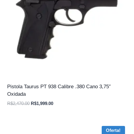
Pistola Taurus PT 938 Calibre .380 Cano 3,75″
Oxidada
O
O
R$
2,470.00
R$
1,999.00
preço
preço
original
atual
era:
é:
Oferta!
R$2,470.00.
R$1,999.00.