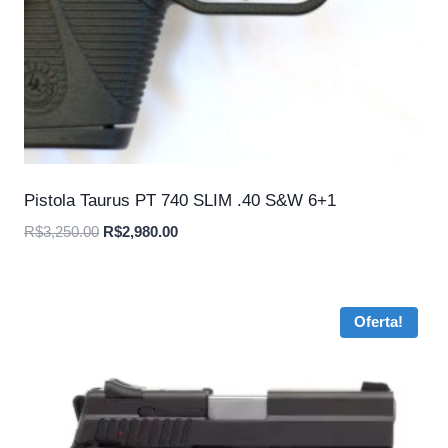
Pistola Taurus PT 740 SLIM .40 S&W 6+1
O
O
R$
3,250.00
R$
2,980.00
preço
preço
original
atual
era:
é:
Oferta!
R$3,250.00.
R$2,980.00.