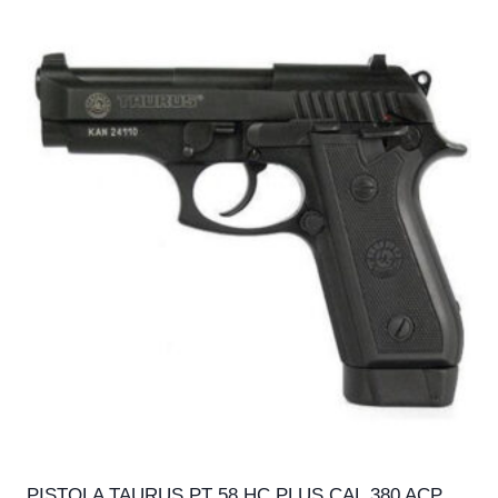
PISTOLA TAURUS PT 58 HC PLUS CAL.380 ACP,