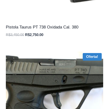
Pistola Taurus PT 738 Oxidada Cal. 380
O
O
R$
3,450.00
R$
2,750.00
preço
preço
original
atual
era:
é:
Oferta!
R$3,450.00.
R$2,750.00.