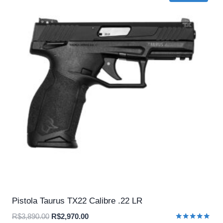
Pistola Taurus TX22 Calibre .22 LR
O
O
R$
3,890.00
R$
2,970.00