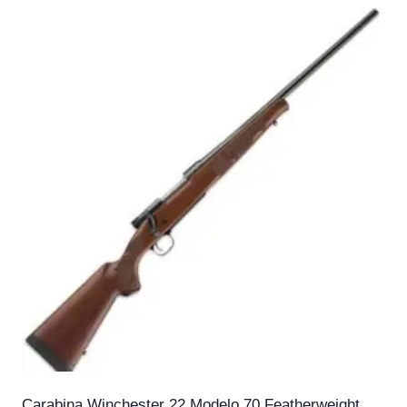
Carabina Winchester 22 Modelo 70 Featherweight