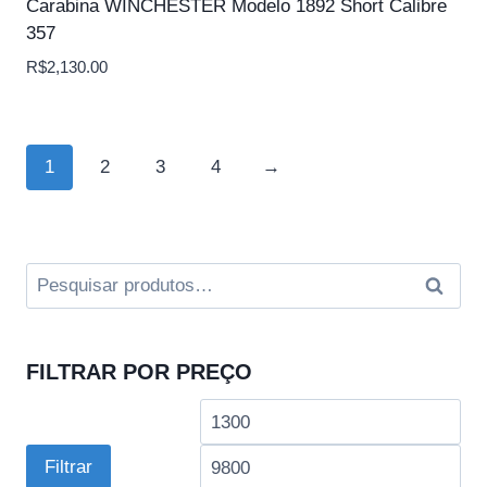
Carabina WINCHESTER Modelo 1892 Short Calibre
357
R$
2,130.00
1
2
3
4
→
Pesquisar
Pesqui
por:
FILTRAR POR PREÇO
Preço
Pre
mínimo
má
Filtrar