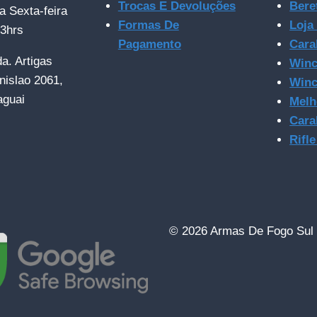
Trocas E Devoluções
Bere
a Sexta-feira
Formas De
Loja
23hrs
Pagamento
Cara
da. Artigas
Winc
nislao 2061,
Winc
aguai
Melh
Cara
Rifl
© 2026 Armas De Fogo Sul