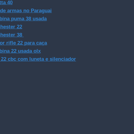
tta 40
 de armas no Paraguai
bina puma 38 usada
hester 22
hester 38
or rifle 22 para caça
bina 22 usada olx
e 22 cbc com luneta e silenciador