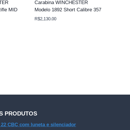
STER
Carabina WINCHESTER
ifle MID
Modelo 1892 Short Calibre 357
R$
2,130.00
S PRODUTOS
e 22 CBC com luneta e silenciador