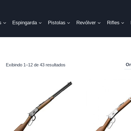
s
Espingarda
Pistolas
Revólver
Rifles
Exibindo 1–12 de 43 resultados
r
o
mo