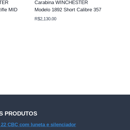
STER
Carabina WINCHESTER
ifle MID
Modelo 1892 Short Calibre 357
R$
2,130.00
S PRODUTOS
e 22 CBC com luneta e silenciador