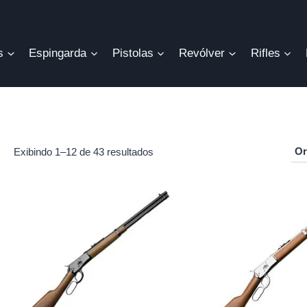
s
Espingarda
Pistolas
Revólver
Rifles
Exibindo 1–12 de 43 resultados
r
o
mo