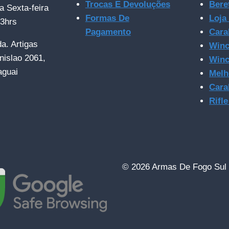
Trocas E Devoluções
Bere
a Sexta-feira
Formas De
Loja
23hrs
Pagamento
Cara
da. Artigas
Winc
nislao 2061,
Winc
aguai
Melh
Cara
Rifl
© 2026 Armas De Fogo Sul