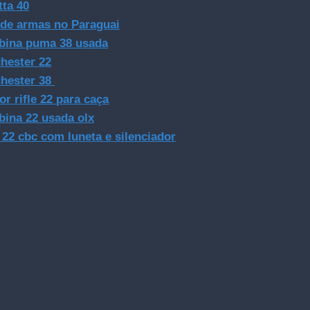
tta 40
 de armas no Paraguai
bina puma 38 usada
hester 22
hester 38
or rifle 22 para caça
bina 22 usada olx
e 22 cbc com luneta e silenciador