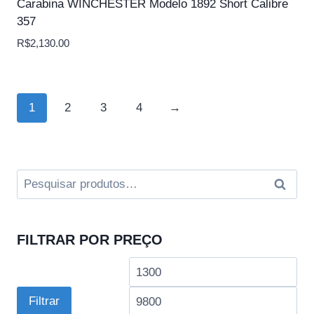
Carabina WINCHESTER Modelo 1892 Short Calibre
357
R$
2,130.00
1
2
3
4
→
Pesquisar
Pesqui
por:
FILTRAR POR PREÇO
Preço
Pre
mínimo
má
Filtrar