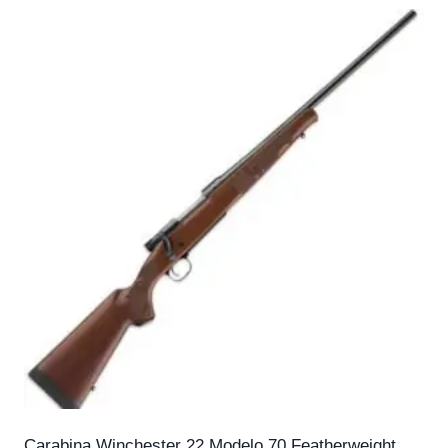
Carabina Winchester 22 Modelo 70 Featherweight