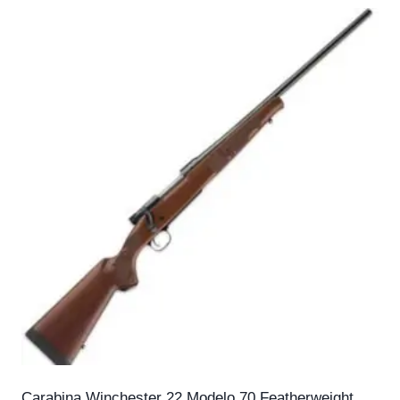
Carabina Winchester 22 Modelo 70 Featherweight