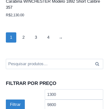
Carabina WINCHESTER Modelo 1892 Short Calibre
357
R$
2,130.00
1
2
3
4
→
Pesquisar
Pesqui
por:
FILTRAR POR PREÇO
Preço
Pre
mínimo
má
Filtrar